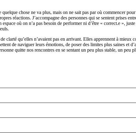
ue quelque chose ne va plus, mais on ne sait pas par où commencer pour 
 propres réactions. J’accompagne des personnes qui se sentent prises entre
n espace où on n’a pas besoin de performer ni d’être « correct.e », juste
euls.
clarté qu’elles n’avaient pas en arrivant. Elles apprennent à mieux comp
mettent de naviguer leurs émotions, de poser des limites plus saines et d
onne quitte nos rencontres en se sentant un peu plus stable, un peu plu